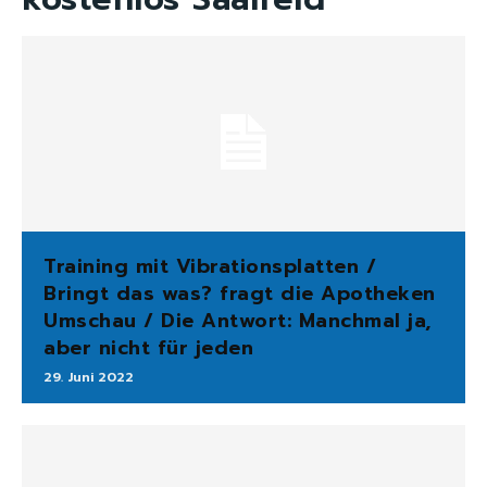
Training mit Vibrationsplatten /
Bringt das was? fragt die Apotheken
Umschau / Die Antwort: Manchmal ja,
aber nicht für jeden
29. Juni 2022