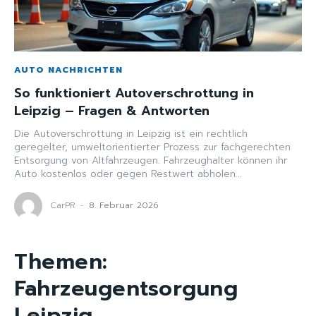
AUTO NACHRICHTEN
So funktioniert Autoverschrottung in
Leipzig – Fragen & Antworten
Die Autoverschrottung in Leipzig ist ein rechtlich
geregelter, umweltorientierter Prozess zur fachgerechten
Entsorgung von Altfahrzeugen. Fahrzeughalter können ihr
Auto kostenlos oder gegen Restwert abholen...
CarPR
-
8. Februar 2026
Themen:
Fahrzeugentsorgung
Leipzig