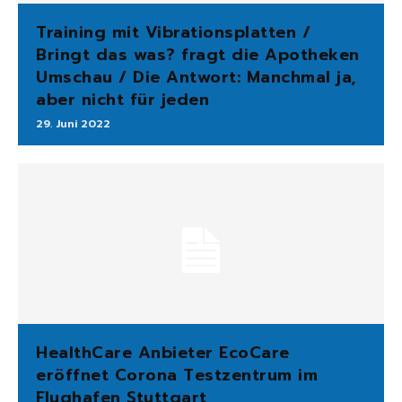
Training mit Vibrationsplatten /
Bringt das was? fragt die Apotheken
Umschau / Die Antwort: Manchmal ja,
aber nicht für jeden
29. Juni 2022
HealthCare Anbieter EcoCare
eröffnet Corona Testzentrum im
Flughafen Stuttgart