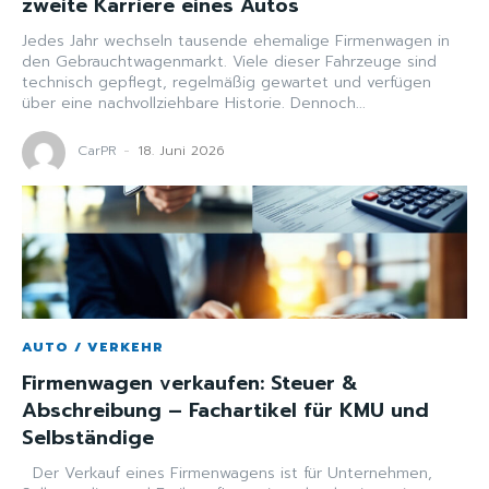
zweite Karriere eines Autos
Jedes Jahr wechseln tausende ehemalige Firmenwagen in
den Gebrauchtwagenmarkt. Viele dieser Fahrzeuge sind
technisch gepflegt, regelmäßig gewartet und verfügen
über eine nachvollziehbare Historie. Dennoch...
CarPR
-
18. Juni 2026
AUTO / VERKEHR
Firmenwagen verkaufen: Steuer &
Abschreibung – Fachartikel für KMU und
Selbständige
Der Verkauf eines Firmenwagens ist für Unternehmen,