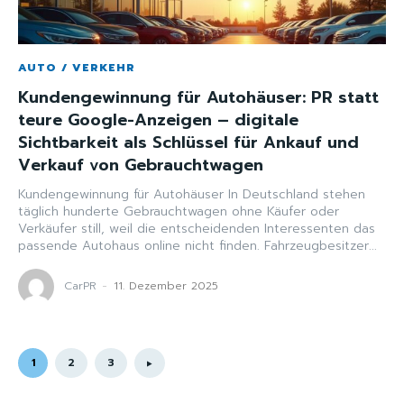
AUTO / VERKEHR
Kundengewinnung für Autohäuser: PR statt
teure Google-Anzeigen – digitale
Sichtbarkeit als Schlüssel für Ankauf und
Verkauf von Gebrauchtwagen
Kundengewinnung für Autohäuser In Deutschland stehen
täglich hunderte Gebrauchtwagen ohne Käufer oder
Verkäufer still, weil die entscheidenden Interessenten das
passende Autohaus online nicht finden. Fahrzeugbesitzer...
CarPR
-
11. Dezember 2025
1
2
3