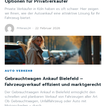
Optionen für Privatverkäufer
Private Verkäufer in Köln haben es oft schwer. Hier zeigen
wir Ihnen, wie der Autoankauf eine attraktive Lösung für Ihr
Fahrzeug bietet.
PrNews24
-
22. Februar 2026
AUTO VERKEHR
Gebrauchtwagen Ankauf Bielefeld –
Fahrzeugverkauf effizient und marktgerecht
Der Gebrauchtwagen Ankauf in Bielefeld ermöglicht den
schnellen und planbaren Verkauf von Fahrzeugen aller Art.
Ob Gebrauchtwagen, Unfallfahrzeug oder Auto mit
Motorschaden – durch...