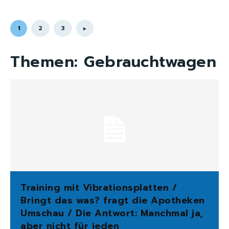
1
2
3
Themen:
Gebrauchtwagen
Training mit Vibrationsplatten /
Bringt das was? fragt die Apotheken
Umschau / Die Antwort: Manchmal ja,
aber nicht für jeden