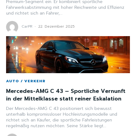
Premium-Segment ein. Er kombiniert sportliche
Fahrwerksabstimmung mit hoher Reichweite und Effizienz
und richtet sich an Fahrer,...
CarPR
-
22. Dezember 2025
AUTO / VERKEHR
Mercedes-AMG C 43 – Sportliche Vernunft
in der Mittelklasse statt reiner Eskalation
Der Mercedes-AMG C 43 positioniert sich bewusst
unterhalb kompromissloser Hochleistungsmodelle und
richtet sich an Käufer, die sportliche Fahrleistungen
regelmäßig nutzen möchten. Seine Stärke liegt...