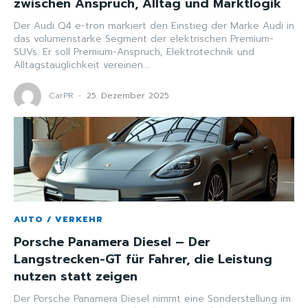
zwischen Anspruch, Alltag und Marktlogik
Der Audi Q4 e-tron markiert den Einstieg der Marke Audi in
das volumenstarke Segment der elektrischen Premium-
SUVs. Er soll Premium-Anspruch, Elektrotechnik und
Alltagstauglichkeit vereinen...
CarPR
-
25. Dezember 2025
AUTO / VERKEHR
Porsche Panamera Diesel – Der
Langstrecken-GT für Fahrer, die Leistung
nutzen statt zeigen
Der Porsche Panamera Diesel nimmt eine Sonderstellung im