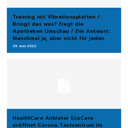
Training mit Vibrationsplatten /
Bringt das was? fragt die
Apotheken Umschau / Die Antwort:
Manchmal ja, aber nicht für jeden
29. Juni 2022
HealthCare Anbieter EcoCare
eröffnet Corona Testzentrum im