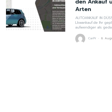
den Ankauf u
Arten
AUTOANKAUF IN DÜSSELDORF – faire Preise gib
Lkwankauf.de Ihr geplanter Autoverkauf in Düsseldorf erweist sich als
aufwendiger als gedac
CarPr
-
6. Aug