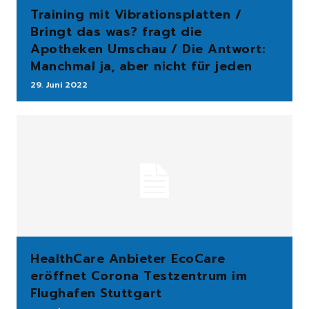
Training mit Vibrationsplatten /
Bringt das was? fragt die
Apotheken Umschau / Die Antwort:
Manchmal ja, aber nicht für jeden
29. Juni 2022
HealthCare Anbieter EcoCare
eröffnet Corona Testzentrum im
Flughafen Stuttgart