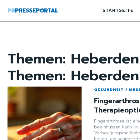
PR
PRESSEPORTAL
STARTSEITE
Themen:
Heberden
Themen:
Heberden
GESUNDHEIT / MED
Fingerarthr
Therapieopti
Fingerarthrose ist ei
beeinflussen kann. I
Vorbeugungsmaßnahme
helfen, ein schmerzfr