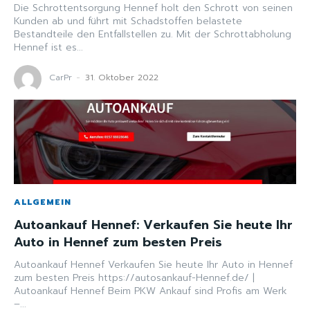
Die Schrottentsorgung Hennef holt den Schrott von seinen
Kunden ab und führt mit Schadstoffen belastete
Bestandteile den Entfallstellen zu. Mit der Schrottabholung
Hennef ist es...
CarPr
-
31. Oktober 2022
ALLGEMEIN
Autoankauf Hennef: Verkaufen Sie heute Ihr
Auto in Hennef zum besten Preis
Autoankauf Hennef Verkaufen Sie heute Ihr Auto in Hennef
zum besten Preis https://autosankauf-Hennef.de/ |
Autoankauf Hennef Beim PKW Ankauf sind Profis am Werk
–...