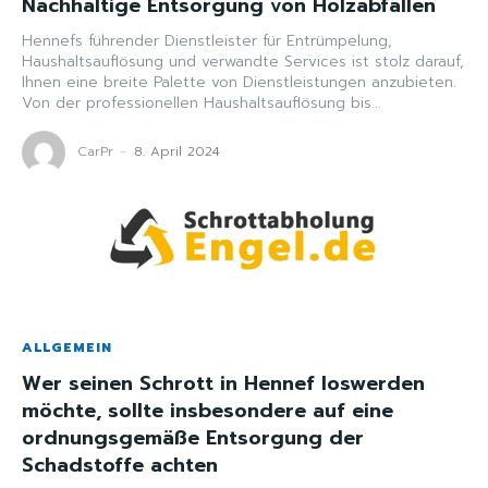
Nachhaltige Entsorgung von Holzabfällen
Hennefs führender Dienstleister für Entrümpelung,
Haushaltsauflösung und verwandte Services ist stolz darauf,
Ihnen eine breite Palette von Dienstleistungen anzubieten.
Von der professionellen Haushaltsauflösung bis...
CarPr
-
8. April 2024
ALLGEMEIN
Wer seinen Schrott in Hennef loswerden
möchte, sollte insbesondere auf eine
ordnungsgemäße Entsorgung der
Schadstoffe achten