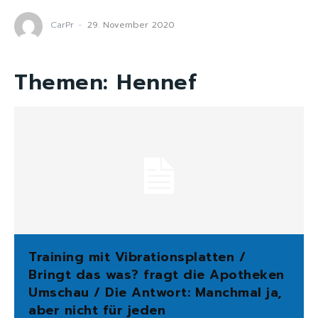
CarPr
-
29. November 2020
Themen:
Hennef
Training mit Vibrationsplatten /
Bringt das was? fragt die Apotheken
Umschau / Die Antwort: Manchmal ja,
aber nicht für jeden