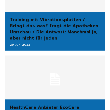
Training mit Vibrationsplatten /
Bringt das was? fragt die Apotheken
Umschau / Die Antwort: Manchmal ja,
aber nicht für jeden
29. Juni 2022
HealthCare Anbieter EcoCare