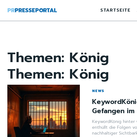
PR
PRESSEPORTAL
STARTSEITE
Themen:
König
Themen:
König
NEWS
KeywordKönig
Gefangen im 
KeywordKönig hinter 
enthüllt die Folgen 
nachhaltiger Sichtbark