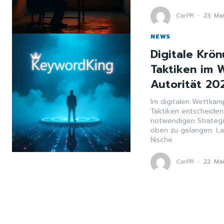
CarPR
-
23. Ma
NEWS
Digitale Krön
Taktiken im 
Autorität 202
Im digitalen Wettkamp
Taktiken entscheidend
notwendigen Strategi
oben zu gelangen. Las
Nische.
CarPR
-
22. Ma