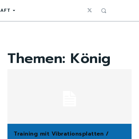
HAFT
Themen:
König
Training mit Vibrationsplatten /