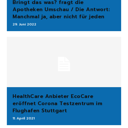
Bringt das was? fragt die
Apotheken Umschau / Die Antwort:
Manchmal ja, aber nicht für jeden
29. Juni 2022
HealthCare Anbieter EcoCare
eröffnet Corona Testzentrum im
Flughafen Stuttgart
11. April 2021