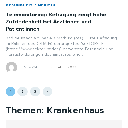
GESUNDHEIT / MEDIZIN
Telemonitoring: Befragung zeigt hohe
Zufriedenheit bei Ärzt:innen und
Patient:innen
Bad Neustadt a.d. Saale / Marburg (ots) - Eine Befragung
im Rahmen des G-BA Förderprojektes "sekTOR-HF
(https://www.sektor-hf.de/)" bewertete Potenziale und
Herausforderungen des Einsatzes einer...
PrNews24
-
3. September 2022
1
2
3
Themen:
Krankenhaus