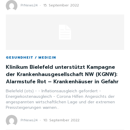
PrNews24
-
15. September 2022
GESUNDHEIT / MEDIZIN
Klinikum Bielefeld unterstützt Kampagne
der Krankenhausgesellschaft NW (KGNW):
Alarmstufe Rot – Krankenhäuser in Gefahr
Bielefeld (ots) - - Inflationsausgleich gefordert -
Energiekostenausgleich - Corona Hilfen Angesichts der
angespannten wirtschaftlichen Lage und der extremen
Preissteigerungen warnen...
PrNews24
-
10. September 2022