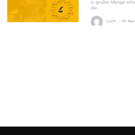
in großer Menge erhal
die...
CarPr
-
19. No