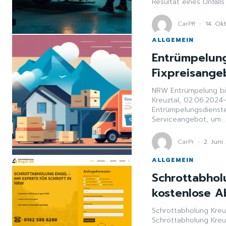
Resultat eines Unfalls 
CarPR
-
14. Ok
ALLGEMEIN
Entrümpelung 
Fixpreisange
NRW Entrümpelung bi
Kreuztal, 02.06.2024
Entrümpelungsdienste
Serviceangebot, um...
CarPr
-
2. Juni
ALLGEMEIN
Schrottabhol
kostenlose A
Schrottabholung Kreu
Schrottabholung Kreu