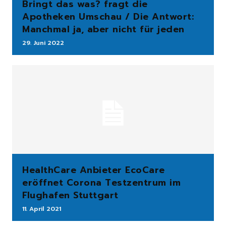
Bringt das was? fragt die
Apotheken Umschau / Die Antwort:
Manchmal ja, aber nicht für jeden
29. Juni 2022
HealthCare Anbieter EcoCare
eröffnet Corona Testzentrum im
Flughafen Stuttgart
11. April 2021