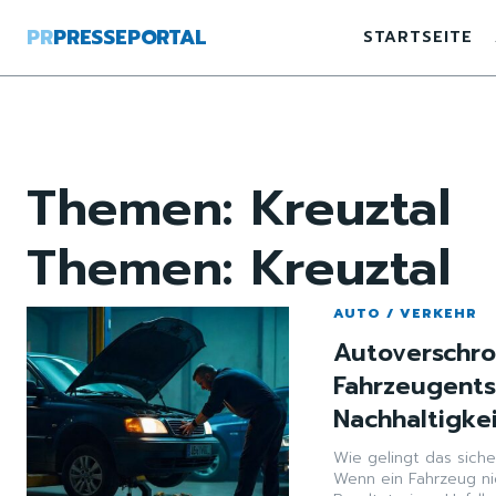
PR
PRESSEPORTAL
STARTSEITE
Themen:
Kreuztal
Themen:
Kreuztal
AUTO / VERKEHR
Autoverschro
Fahrzeugent
Nachhaltigke
Wie gelingt das sich
Wenn ein Fahrzeug ni