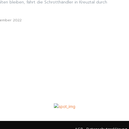
ten bleiben, fährt die Schrotthändler in Kreuztal durch
vember 2022