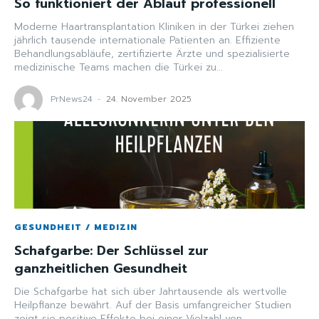
So funktioniert der Ablauf professionell
Moderne Haartransplantation Kliniken in der Türkei ziehen
jährlich tausende internationale Patienten an. Effiziente
Behandlungsabläufe, zertifizierte Ärzte und spezialisierte
medizinische Teams machen die Türkei zu...
PrNews24
-
24. November 2025
GESUNDHEIT / MEDIZIN
Schafgarbe: Der Schlüssel zur
ganzheitlichen Gesundheit
Die Schafgarbe hat sich über Jahrtausende als wertvolle
Heilpflanze bewährt. Auf der Basis umfangreicher Studien
zeigt sie positive Effekte bei einer Vielzahl von