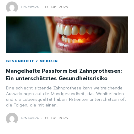
PrNews24
-
13. Juni 2025
GESUNDHEIT / MEDIZIN
Mangelhafte Passform bei Zahnprothesen:
Ein unterschätztes Gesundheitsrisiko
Eine schlecht sitzende Zahnprothese kann weitreichende
Auswirkungen auf die Mundgesundheit, das Wohlbefinden
und die Lebensqualität haben. Patienten unterschätzen oft
die Folgen, die mit einer...
PrNews24
-
13. Juni 2025