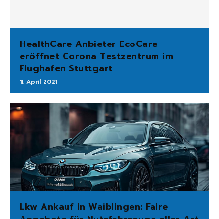
HealthCare Anbieter EcoCare
eröffnet Corona Testzentrum im
Flughafen Stuttgart
11. April 2021
Lkw Ankauf in Waiblingen: Faire
Angebote für Nutzfahrzeuge aller Art