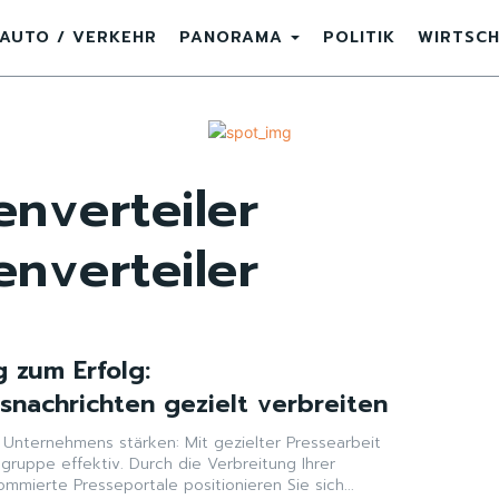
AUTO / VERKEHR
PANORAMA
POLITIK
WIRTSC
enverteiler
enverteiler
 zum Erfolg:
nachrichten gezielt verbreiten
s Unternehmens stärken: Mit gezielter Pressearbeit
elgruppe effektiv. Durch die Verbreitung Ihrer
mmierte Presseportale positionieren Sie sich...