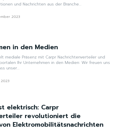
tionen und Nachrichten aus der Branche...
ember 2023
men in den Medien
lt mediale Präsenz mit Carpr Nachrichtenverteiler und
portalen Ihr Unternehmen in den Medien: Wir freuen uns
s unser...
i 2023
st elektrisch: Carpr
rteiler revolutioniert die
von Elektromobilitätsnachrichten