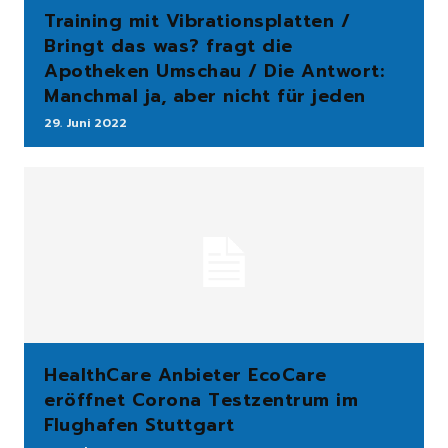
Training mit Vibrationsplatten /
Bringt das was? fragt die
Apotheken Umschau / Die Antwort:
Manchmal ja, aber nicht für jeden
29. Juni 2022
HealthCare Anbieter EcoCare
eröffnet Corona Testzentrum im
Flughafen Stuttgart