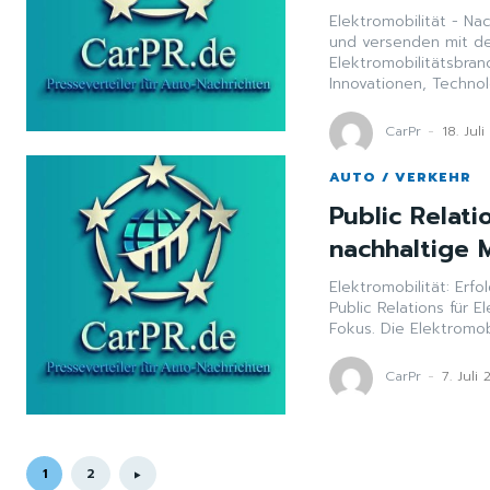
Elektromobilität - Na
und versenden mit de
Elektromobilitätsbra
Innovationen, Technolo
CarPr
-
18. Jul
AUTO / VERKEHR
Public Relati
nachhaltige M
Elektromobilität: Erfo
Public Relations für E
Fokus. Die Elektromob
CarPr
-
7. Juli
1
2