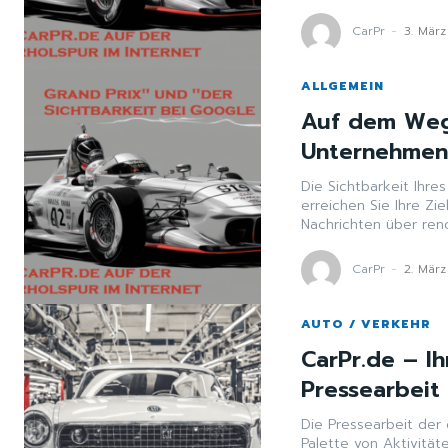
CarPr
-
3. Mär
ALLGEMEIN
Auf dem Weg
Unternehmens
Die Sichtbarkeit Ihre
erreichen Sie Ihre Zi
Nachrichten über reno
CarPr
-
2. Mär
AUTO / VERKEHR
CarPr.de – Ih
Pressearbeit
Die Pressearbeit der
Palette von Aktivität