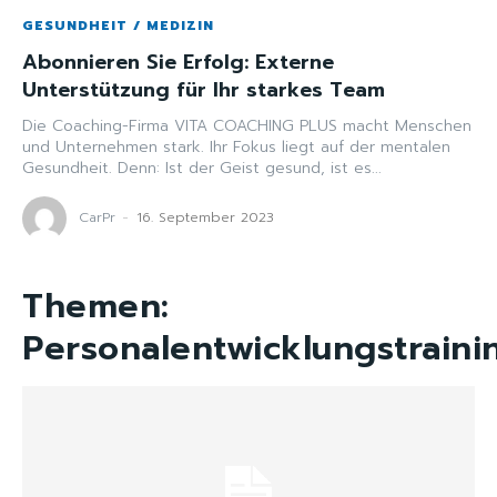
GESUNDHEIT / MEDIZIN
Abonnieren Sie Erfolg: Externe
Unterstützung für Ihr starkes Team
Die Coaching-Firma VITA COACHING PLUS macht Menschen
und Unternehmen stark. Ihr Fokus liegt auf der mentalen
Gesundheit. Denn: Ist der Geist gesund, ist es...
CarPr
-
16. September 2023
Themen:
Personalentwicklungstraini