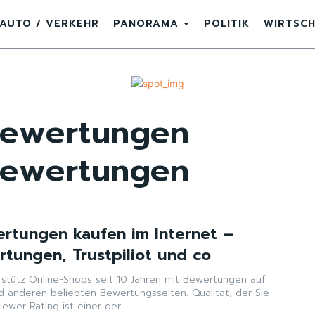
AUTO / VERKEHR
PANORAMA
POLITIK
WIRTSC
Bewertungen
Bewertungen
ertungen kaufen im Internet –
tungen, Trustpiliot und co
rstütz Online-Shops seit 10 Jahren mit Bewertungen auf
d anderen beliebten Bewertungsseiten. Qualität, der Sie
ewer Rating ist einer der...