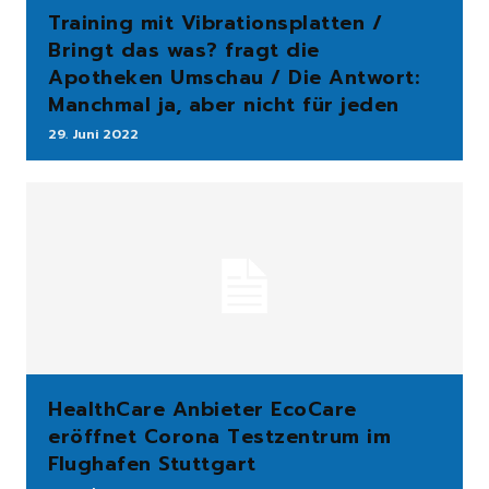
Training mit Vibrationsplatten /
Bringt das was? fragt die
Apotheken Umschau / Die Antwort:
Manchmal ja, aber nicht für jeden
29. Juni 2022
HealthCare Anbieter EcoCare
eröffnet Corona Testzentrum im
Flughafen Stuttgart