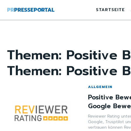
PR
PRESSEPORTAL
STARTSEITE
Themen:
Positive 
Themen:
Positive 
ALLGEMEIN
Positive Bew
Google Bewer
Reviewer Rating unte
Google, Trusptilot un
vertrauen können Revi