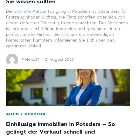
Sie wissen sollten
Die schnelle Autoentsorgung in Potsdam ist besonders für
Fahrzeuginhaber wichtig, die Platz schaffen oder sich von
einem defekten Fahrzeug trennen möchten. Das Verfahren
ist unkompliziert, häufig kostenlos und geschieht durch
professionelle Partner, die sich um alle notwendigen
Formalitäten kümmern. Informieren Sie sich über den
gesamten Ablauf.
PrNews24
-
5. August 2025
AUTO / VERKEHR
Einhäusige Immobilien in Potsdam – So
gelingt der Verkauf schnell und