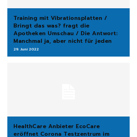
Training mit Vibrationsplatten /
Bringt das was? fragt die
Apotheken Umschau / Die Antwort:
Manchmal ja, aber nicht für jeden
29. Juni 2022
HealthCare Anbieter EcoCare
eröffnet Corona Testzentrum im