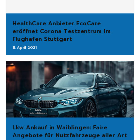
HealthCare Anbieter EcoCare
eröffnet Corona Testzentrum im
Flughafen Stuttgart
11. April 2021
Lkw Ankauf in Waiblingen: Faire
Angebote für Nutzfahrzeuge aller Art