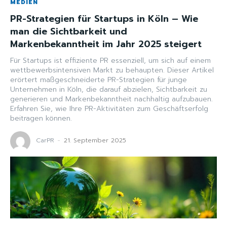
MEDIEN
PR-Strategien für Startups in Köln – Wie
man die Sichtbarkeit und
Markenbekanntheit im Jahr 2025 steigert
Für Startups ist effiziente PR essenziell, um sich auf einem
wettbewerbsintensiven Markt zu behaupten. Dieser Artikel
erörtert maßgeschneiderte PR-Strategien für junge
Unternehmen in Köln, die darauf abzielen, Sichtbarkeit zu
generieren und Markenbekanntheit nachhaltig aufzubauen.
Erfahren Sie, wie Ihre PR-Aktivitäten zum Geschäftserfolg
beitragen können.
CarPR
-
21. September 2025