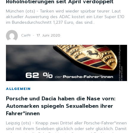
Rohölnotierungen seit April verdoppelt
München (ots) - Tanken wird wieder spürbar teurer. Laut
aktueller Auswertung des ADAC kostet ein Liter Super E10
im Bundesdurchschnitt 1,237 Euro, das sind...
CarPr
-
17. Juni 2020
ALLGEMEIN
Porsche und Dacia haben die Nase vorn:
Automarken spiegeln Sexualleben ihrer
Fahrer*innen
Leipzig (ots) - Knapp zwei Drittel aller Porsche-Fahrer*innen
sind mit ihrem Sexleben glücklich oder sehr glücklich. Damit