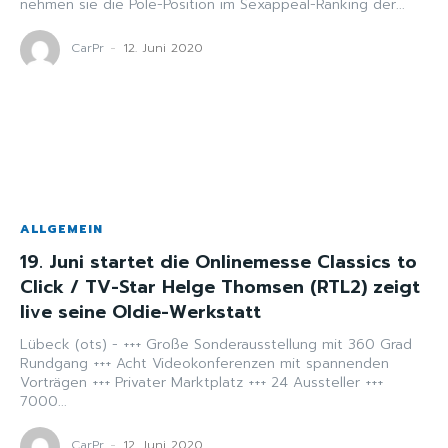
nehmen sie die Pole-Position im Sexappeal-Ranking der...
CarPr
-
12. Juni 2020
ALLGEMEIN
19. Juni startet die Onlinemesse Classics to
Click / TV-Star Helge Thomsen (RTL2) zeigt
live seine Oldie-Werkstatt
Lübeck (ots) - +++ Große Sonderausstellung mit 360 Grad
Rundgang +++ Acht Videokonferenzen mit spannenden
Vorträgen +++ Privater Marktplatz +++ 24 Aussteller +++
7000...
CarPr
-
12. Juni 2020