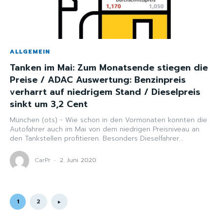
ALLGEMEIN
Tanken im Mai: Zum Monatsende stiegen die
Preise / ADAC Auswertung: Benzinpreis
verharrt auf niedrigem Stand / Dieselpreis
sinkt um 3,2 Cent
München (ots) - Wie schon in den Vormonaten konnten die
Autofahrer auch im Mai von dem niedrigen Preisniveau an
den Tankstellen profitieren. Besonders Dieselfahrer...
CarPr
-
2. Juni 2020
1
2