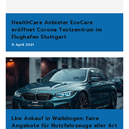
HealthCare Anbieter EcoCare
eröffnet Corona Testzentrum im
Flughafen Stuttgart
11. April 2021
Lkw Ankauf in Waiblingen: Faire
Angebote für Nutzfahrzeuge aller Art