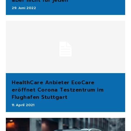
29. Juni 2022
HealthCare Anbieter EcoCare
eröffnet Corona Testzentrum im
Flughafen Stuttgart
11. April 2021