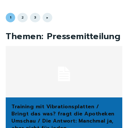
1
2
3
Themen:
Pressemitteilung
Training mit Vibrationsplatten /
Bringt das was? fragt die Apotheken
Umschau / Die Antwort: Manchmal ja,
aber nicht für jeden