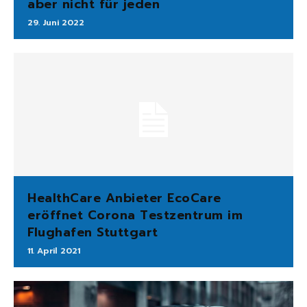
aber nicht für jeden
29. Juni 2022
HealthCare Anbieter EcoCare
eröffnet Corona Testzentrum im
Flughafen Stuttgart
11. April 2021