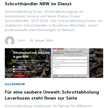
Schrotthändler NRW im Dienst
Schrottabholung Essen: Altmetallentsorgung mit
kostenlosem Service und fairen Preisen Essen
Schrotthändler, 10.01.2024– Die Schrottabholung Essen, ein
etablierter Schrotthändler in Nordrhein-Westfalen, bietet
professionelle Dienstleistungen im Bereich...
CarPr
-
10. Januar 2024
ALLGEMEIN
Für eine saubere Umwelt: Schrottabholung
Leverkusen steht Ihnen zur Seite
Schrottabholung Leverkusen: Ihr Partner für effiziente