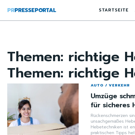
PR
PRESSEPORTAL
STARTSEITE
Themen:
richtige 
Themen:
richtige 
AUTO / VERKEHR
Umzüge schme
für sicheres
Rückenschmerzen sin
unsachgemäßes Heben
Hebetechniken ist en
praktischen Tipps h