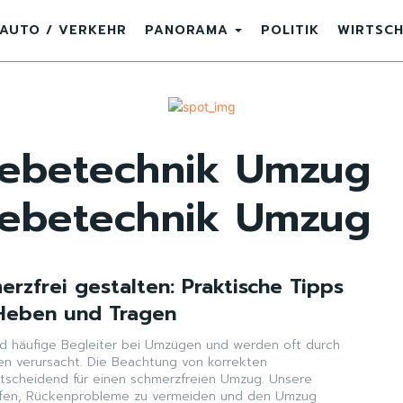
AUTO / VERKEHR
PANORAMA
POLITIK
WIRTSC
Hebetechnik Umzug
Hebetechnik Umzug
rzfrei gestalten: Praktische Tipps
 Heben und Tragen
d häufige Begleiter bei Umzügen und werden oft durch
 verursacht. Die Beachtung von korrekten
tscheidend für einen schmerzfreien Umzug. Unsere
elfen, Rückenprobleme zu vermeiden und den Umzug