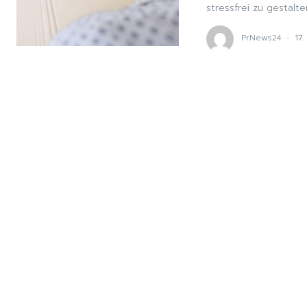
stressfrei zu gestalte
PrNews24
-
17