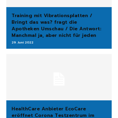
Training mit Vibrationsplatten /
Bringt das was? fragt die
Apotheken Umschau / Die Antwort:
Manchmal ja, aber nicht für jeden
29. Juni 2022
HealthCare Anbieter EcoCare
eröffnet Corona Testzentrum im