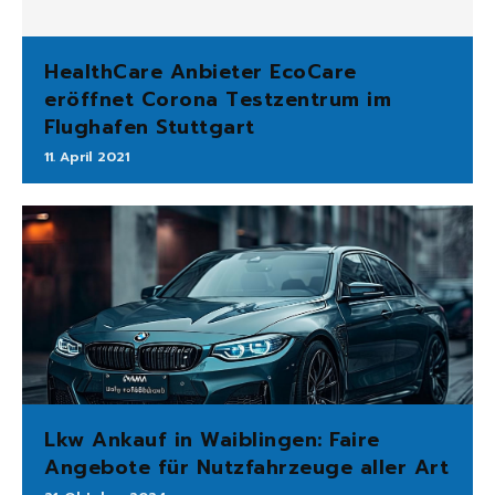
HealthCare Anbieter EcoCare
eröffnet Corona Testzentrum im
Flughafen Stuttgart
11. April 2021
Lkw Ankauf in Waiblingen: Faire
Angebote für Nutzfahrzeuge aller Art