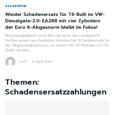
ALLGEMEIN
Wieder Schadenersatz für T6-Bulli im VW-
Dieselgate-2.0: EA288 mit vier Zylindern
der Euro 6-Abgasnorm bleibt im Fokus!
Mönchengladbach (ots) Nun hat auch das Landgericht
Gießen einem geschädigten Verbraucher Schadenersatz für
die Abgasmanipulationen an einem VW T6 Multivan 2.0 TDI
(Bulli) mit dem...
CarPr
-
11. April 2021
Themen:
Schadensersatzzahlungen