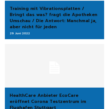
Training mit Vibrationsplatten /
Bringt das was? fragt die Apotheken
Umschau / Die Antwort: Manchmal ja,
aber nicht für jeden
29. Juni 2022
HealthCare Anbieter EcoCare
eröffnet Corona Testzentrum im
Flughafen Stuttgart