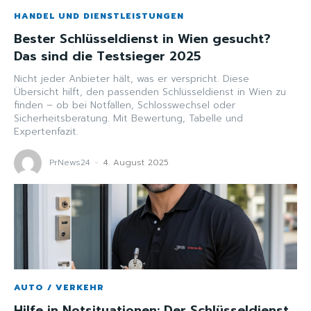
HANDEL UND DIENSTLEISTUNGEN
Bester Schlüsseldienst in Wien gesucht?
Das sind die Testsieger 2025
Nicht jeder Anbieter hält, was er verspricht. Diese
Übersicht hilft, den passenden Schlüsseldienst in Wien zu
finden – ob bei Notfällen, Schlosswechsel oder
Sicherheitsberatung. Mit Bewertung, Tabelle und
Expertenfazit.
PrNews24
-
4. August 2025
AUTO / VERKEHR
Hilfe in Notsituationen: Der Schlüsseldienst