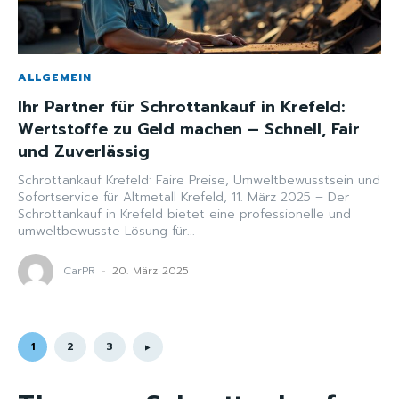
ALLGEMEIN
Ihr Partner für Schrottankauf in Krefeld:
Wertstoffe zu Geld machen – Schnell, Fair
und Zuverlässig
Schrottankauf Krefeld: Faire Preise, Umweltbewusstsein und
Sofortservice für Altmetall Krefeld, 11. März 2025 – Der
Schrottankauf in Krefeld bietet eine professionelle und
umweltbewusste Lösung für...
CarPR
-
20. März 2025
1
2
3