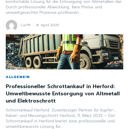
komfortable Lösung für die Entsorgung von Altmetallen dar.
Durch professionelle Abwicklung, faire Preise und
umweltgerechte Prozesse profitieren...
CarPR
-
8. April 2025
ALLGEMEIN
Professioneller Schrottankauf in Herford:
Umweltbewusste Entsorgung von Altmetall
und Elektroschrott
Schrottankauf Herford: Zuverlässiger Partner für Kupfer-,
Kabel- und Messingschrott Herford, 11. März 2025 – Der
Schrottankauf in Herford bietet eine professionelle und
umweltbewusste Lösung für...