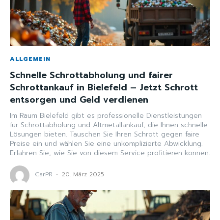
ALLGEMEIN
Schnelle Schrottabholung und fairer
Schrottankauf in Bielefeld – Jetzt Schrott
entsorgen und Geld verdienen
Im Raum Bielefeld gibt es professionelle Dienstleistungen
für Schrottabholung und Altmetallankauf, die Ihnen schnelle
Lösungen bieten. Tauschen Sie Ihren Schrott gegen faire
Preise ein und wählen Sie eine unkomplizierte Abwicklung.
Erfahren Sie, wie Sie von diesem Service profitieren können.
CarPR
-
20. März 2025