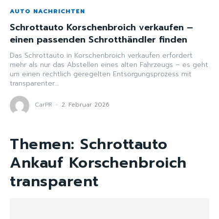
AUTO NACHRICHTEN
Schrottauto Korschenbroich verkaufen –
einen passenden Schrotthändler finden
Das Schrottauto in Korschenbroich verkaufen erfordert
mehr als nur das Abstellen eines alten Fahrzeugs – es geht
um einen rechtlich geregelten Entsorgungsprozess mit
transparenter...
CarPR
-
2. Februar 2026
Themen:
Schrottauto
Ankauf Korschenbroich
transparent