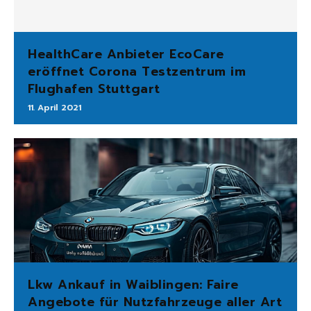
HealthCare Anbieter EcoCare
eröffnet Corona Testzentrum im
Flughafen Stuttgart
11. April 2021
Lkw Ankauf in Waiblingen: Faire
Angebote für Nutzfahrzeuge aller Art