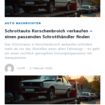
AUTO NACHRICHTEN
Schrottauto Korschenbroich verkaufen –
einen passenden Schrotthändler finden
Das Schrottauto in Korschenbroich verkaufen erfordert
mehr als nur das Abstellen eines alten Fahrzeugs – es geht
um einen rechtlich geregelten Entsorgungsprozess mit
transparenter...
CarPR
-
2. Februar 2026