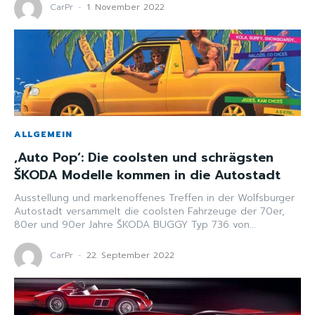
CarPr
-
1. November 2022
ALLGEMEIN
‚Auto Pop‘: Die coolsten und schrägsten
ŠKODA Modelle kommen in die Autostadt
Ausstellung und markenoffenes Treffen in der Wolfsburger
Autostadt versammelt die coolsten Fahrzeuge der 70er,
80er und 90er Jahre ŠKODA BUGGY Typ 736 von...
CarPr
-
22. September 2022