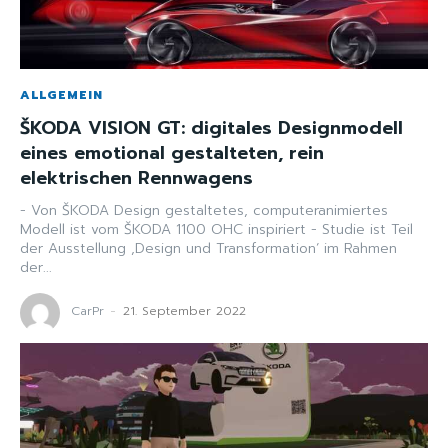
ALLGEMEIN
ŠKODA VISION GT: digitales Designmodell
eines emotional gestalteten, rein
elektrischen Rennwagens
- Von ŠKODA Design gestaltetes, computeranimiertes
Modell ist vom ŠKODA 1100 OHC inspiriert - Studie ist Teil
der Ausstellung ,Design und Transformation‘ im Rahmen
der...
CarPr
-
21. September 2022