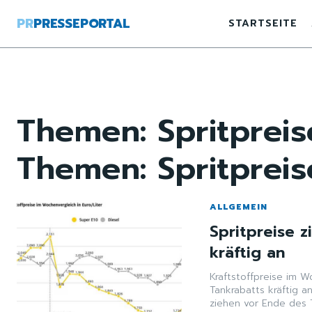
PR
PRESSEPORTAL
STARTSEITE
Themen:
Spritprei
Themen:
Spritprei
ALLGEMEIN
Spritpreise 
kräftig an
Kraftstoffpreise im W
Tankrabatts kräftig a
ziehen vor Ende des T