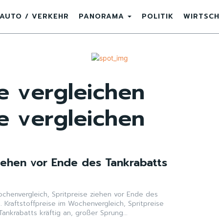
AUTO / VERKEHR
PANORAMA
POLITIK
WIRTSC
se vergleichen
se vergleichen
ziehen vor Ende des Tankrabatts
ochenvergleich, Spritpreise ziehen vor Ende des
n. Kraftstoffpreise im Wochenvergleich, Spritpreise
ankrabatts kräftig an, großer Sprung...