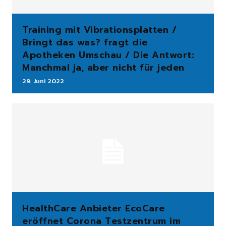
Training mit Vibrationsplatten /
Bringt das was? fragt die
Apotheken Umschau / Die Antwort:
Manchmal ja, aber nicht für jeden
29. Juni 2022
HealthCare Anbieter EcoCare
eröffnet Corona Testzentrum im