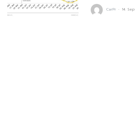
CarPr
-
14. Se