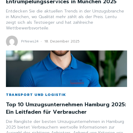
Entrümpelungsservices in München 2025
Entdecken Sie die aktuellen Trends in der Umzugsbranche
in München, wo Qualität mehr zählt als der Preis. Lentu
zeigt sich als Testsieger und hat zahlreiche
Wettbewerbsvorteile.
PrNews24
-
18. Dezember 2025
TRANSPORT UND LOGISTIK
Top 10 Umzugsunternehmen Hamburg 2025:
Ein Leitfaden für Verbraucher
Die Rangliste der besten Umzugsunternehmen in Hamburg
2025 bietet Verbrauchern wertvolle Informationen zur
Auswahl des richtigen Anbieters. Anhand von Kriterien wie