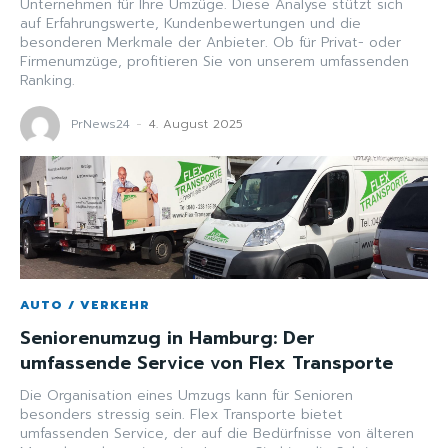
Unternehmen für Ihre Umzüge. Diese Analyse stützt sich
auf Erfahrungswerte, Kundenbewertungen und die
besonderen Merkmale der Anbieter. Ob für Privat- oder
Firmenumzüge, profitieren Sie von unserem umfassenden
Ranking.
PrNews24
-
4. August 2025
AUTO / VERKEHR
Seniorenumzug in Hamburg: Der
umfassende Service von Flex Transporte
Die Organisation eines Umzugs kann für Senioren
besonders stressig sein. Flex Transporte bietet
umfassenden Service, der auf die Bedürfnisse von älteren