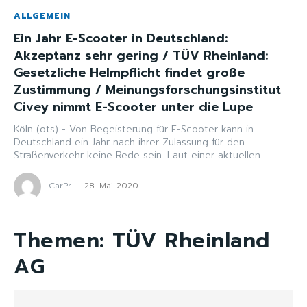
ALLGEMEIN
Ein Jahr E-Scooter in Deutschland:
Akzeptanz sehr gering / TÜV Rheinland:
Gesetzliche Helmpflicht findet große
Zustimmung / Meinungsforschungsinstitut
Civey nimmt E-Scooter unter die Lupe
Köln (ots) - Von Begeisterung für E-Scooter kann in
Deutschland ein Jahr nach ihrer Zulassung für den
Straßenverkehr keine Rede sein. Laut einer aktuellen...
CarPr
-
28. Mai 2020
Themen:
TÜV Rheinland
AG