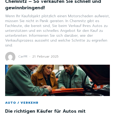
Chemnitz – So verkaufen Sie schnell und
gewinnbringend!
Wenn Ihr Kaufobjekt plötzlich einen Motorschaden aufweist,
müssen Sie nicht in Panik geraten. In Chemnitz gibt es
Fachleute, die bereit sind, Sie beim Verkauf Ihres Autos zu
unterstützen und ein schnelles Angebot für den Kauf zu
unterbreiten. Informieren Sie sich darüber, wie der
Verkaufsprozess aussieht und welche Schritte zu ergreifen
sind.
CarPR
-
21. Februar 2025
AUTO / VERKEHR
Die richtigen Käufer für Autos mit