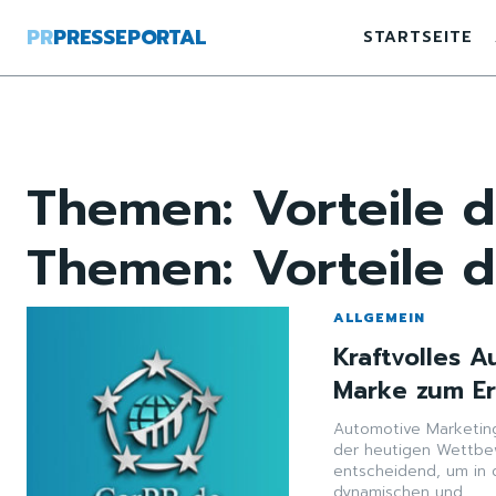
PR
PRESSEPORTAL
STARTSEITE
Themen:
Vorteile d
Themen:
Vorteile d
ALLGEMEIN
Kraftvolles 
Marke zum Er
Automotive Marketing:
der heutigen Wettbew
entscheidend, um in 
dynamischen und...