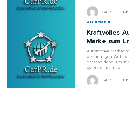
CarPr
-
22. Jun
ALLGEMEIN
Kraftvolles 
Marke zum Er
Automotive Marketing:
der heutigen Wettbew
entscheidend, um in 
dynamischen und...
CarPr
-
22. Jun