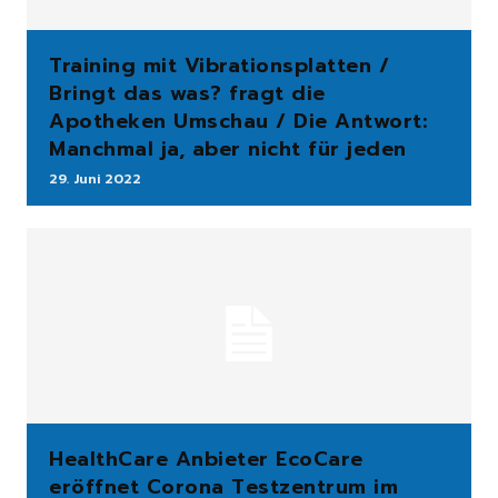
Training mit Vibrationsplatten /
Bringt das was? fragt die
Apotheken Umschau / Die Antwort:
Manchmal ja, aber nicht für jeden
29. Juni 2022
HealthCare Anbieter EcoCare
eröffnet Corona Testzentrum im