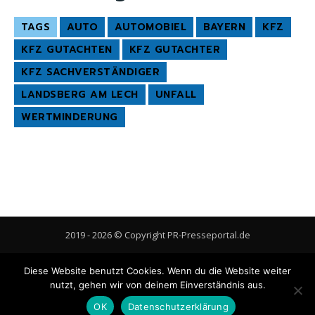
TAGS
AUTO
AUTOMOBIEL
BAYERN
KFZ
KFZ GUTACHTEN
KFZ GUTACHTER
KFZ SACHVERSTÄNDIGER
LANDSBERG AM LECH
UNFALL
WERTMINDERUNG
2019 - 2026 © Copyright PR-Presseportal.de
AGB
Datenschutzerklärung
FAQ
Impressum
Kontakt
Diese Website benutzt Cookies. Wenn du die Website weiter
Gastbeitrag veröffentlichen
Cookie-Richtlinie (EU)
nutzt, gehen wir von deinem Einverständnis aus.
OK
Datenschutzerklärung