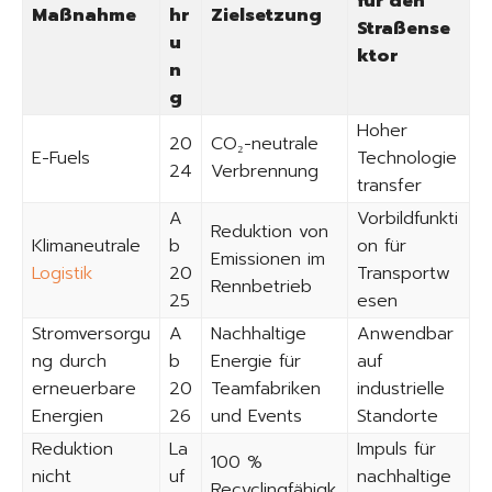
für den
Maßnahme
hr
Zielsetzung
Straßense
u
ktor
n
g
Hoher
20
CO₂-neutrale
E-Fuels
Technologie
24
Verbrennung
transfer
A
Vorbildfunkti
Reduktion von
Klimaneutrale
b
on für
Emissionen im
Logistik
20
Transportw
Rennbetrieb
25
esen
Stromversorgu
A
Nachhaltige
Anwendbar
ng durch
b
Energie für
auf
erneuerbare
20
Teamfabriken
industrielle
Energien
26
und Events
Standorte
Reduktion
La
Impuls für
100 %
nicht
uf
nachhaltige
Recyclingfähigk