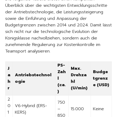
Überblick über die wichtigsten Entwicklungsschritte
der Antriebstechnologie, die Leistungssteigerung
sowie die Einführung und Anpassung der
Budgetgrenzen zwischen 2014 und 2024. Damit lässt
sich nicht nur die technologische Evolution der
Königsklasse nachvollziehen, sondern auch die
zunehmende Regulierung zur Kostenkontrolle im
Teamsport analysieren.
PS-
J
Max.
Zah
Budge
a
Antriebstechnol
Drehza
l
tgrenz
h
ogie
hl
(ca.
e (USD)
r
(U/min)
)
2
750
0
V6-Hybrid (ERS-
–
15.000
Keine
1
KERS)
850