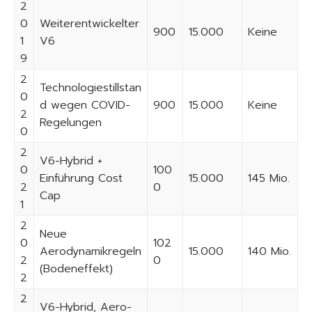
2
0
Weiterentwickelter
900
15.000
Keine
1
V6
9
2
Technologiestillstan
0
d wegen COVID-
900
15.000
Keine
2
Regelungen
0
2
V6-Hybrid +
0
100
Einführung Cost
15.000
145 Mio.
2
0
Cap
1
2
Neue
0
102
Aerodynamikregeln
15.000
140 Mio.
2
0
(Bodeneffekt)
2
2
V6-Hybrid, Aero-