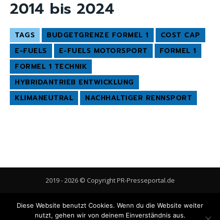
2014 bis 2024
TAGS
BUDGETGRENZE FORMEL 1
COST CAP
E-FUELS
E-FUELS MOTORSPORT
FORMEL 1
FORMEL 1 TECHNIK
HYBRIDANTRIEB ENTWICKLUNG
KLIMANEUTRAL
NACHHALTIGER RENNSPORT
2019 - 2026 © Copyright PR-Presseportal.de
AGB
Datenschutzerklärung
FAQ
Impressum
Kontakt
Diese Website benutzt Cookies. Wenn du die Website weiter
Gastbeitrag veröffentlichen
Cookie-Richtlinie (EU)
nutzt, gehen wir von deinem Einverständnis aus.