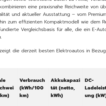
 kombinieren eine praxisnahe Reichweite von ü
ualität und aktueller Ausstattung – vom Premi
in zum effizienten Kompaktmodell wie dem R
undierte Vergleichsbasis für alle, die ein E-Auto
.
zeigt die derzeit besten Elektroautos in Bezug
ale
Verbrauch
Akkukapazi
DC-
ichwei
(kWh/100
tät (netto,
Ladeleis
(km)
km)
kWh)
ung (kW