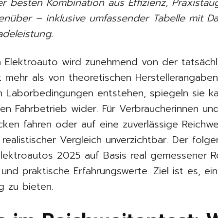
er besten Kombination aus Effizienz, Praxistau
nüber – inklusive umfassender Tabelle mit Da
adeleistung.
n Elektroauto wird zunehmend von der tatsächl
it mehr als von theoretischen Herstellerangab
ten Laborbedingungen entstehen, spiegeln sie 
len Fahrbetrieb wider. Für Verbraucherinnen un
cken fahren oder auf eine zuverlässige Reichw
 realistischer Vergleich unverzichtbar. Der folg
 Elektroautos 2025 auf Basis real gemessener R
nd praktische Erfahrungswerte. Ziel ist es, ein
g zu bieten.