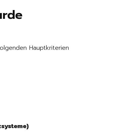
urde
olgenden Hauptkriterien
nzsysteme)