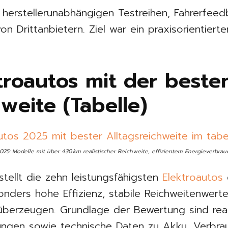
herstellerunabhängigen Testreihen, Fahrerfee
n Drittanbietern. Ziel war ein praxisorientierte
troautos mit der beste
hweite (Tabelle)
2025: Modelle mit über 430 km realistischer Reichweite, effizientem Energieverbr
stellt die zehn leistungsfähigsten
Elektroautos
onders hohe Effizienz, stabile Reichweitenwer
 überzeugen. Grundlage der Bewertung sind rea
ngen sowie technische Daten zu Akku, Verbrau