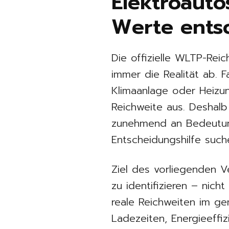
Elektroauto
Werte ents
Die offizielle WLTP-Reic
immer die Realität ab. 
Klimaanlage oder Heizung
Reichweite aus. Deshal
zunehmend an Bedeutung 
Entscheidungshilfe such
Ziel des vorliegenden Ve
zu identifizieren – nic
reale Reichweiten im ge
Ladezeiten, Energieeffi