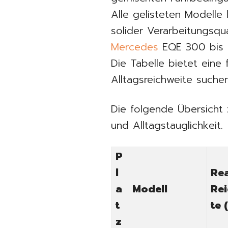
Alle gelisteten Modelle
solider Verarbeitungsq
Mercedes
EQE 300 bis h
Die Tabelle bietet eine f
Alltagsreichweite suchen
Die folgende Übersicht 
und Alltagstauglichkeit.
P
l
Re
a
Modell
Re
t
te 
z