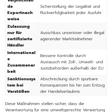
Verpflichten
de
Sicherstellung der Legalität und
Exportnach
Rückverfolgbarkeit jeder Ausfuhr
weise
Zulassung
nur für
Ausschluss unseriöser oder illegal
zertifizierte
agierender Marktteilnehmer
Händler
International
Bessere Kontrolle durch
e
Austausch mit Zoll-, Umwelt- und
Zusammenar
Justizbehörden außerhalb der EU
beit
Sanktionssys
Abschreckung durch spürbare
tem bei
Konsequenzen bis hin zum Entzug
Verstößen
der Handelserlaubnis
Diese Maßnahmen stellen sicher, dass die
Verantwortung für eine umweltgerechte Verwertung