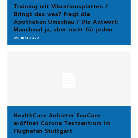
Training mit Vibrationsplatten /
Bringt das was? fragt die
Apotheken Umschau / Die Antwort:
Manchmal ja, aber nicht für jeden
29. Juni 2022
HealthCare Anbieter EcoCare
eröffnet Corona Testzentrum im
Flughafen Stuttgart