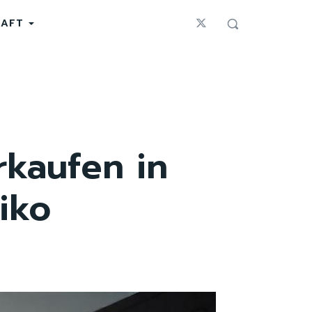
HAFT
rkaufen in
iko