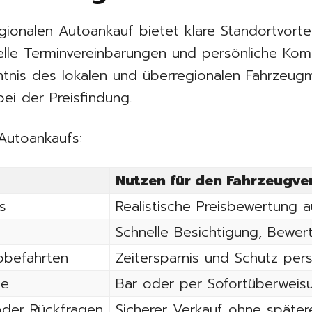
gionalen Autoankauf bietet klare Standortvorte
elle Terminvereinbarungen und persönliche Kom
nis des lokalen und überregionalen Fahrzeugm
ei der Preisfindung.
Autoankaufs:
Nutzen für den Fahrzeugve
s
Realistische Preisbewertung 
Schnelle Besichtigung, Bewe
obefahrten
Zeitersparnis und Schutz per
be
Bar oder per Sofortüberweis
oder Rückfragen
Sicherer Verkauf ohne später