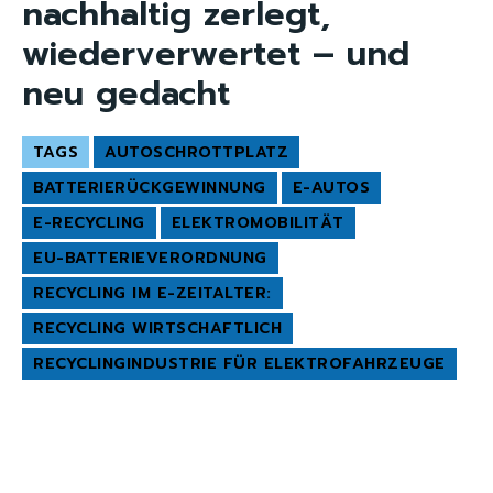
nachhaltig zerlegt,
wiederverwertet – und
neu gedacht
TAGS
AUTOSCHROTTPLATZ
BATTERIERÜCKGEWINNUNG
E-AUTOS
E-RECYCLING
ELEKTROMOBILITÄT
EU-BATTERIEVERORDNUNG
RECYCLING IM E-ZEITALTER:
RECYCLING WIRTSCHAFTLICH
RECYCLINGINDUSTRIE FÜR ELEKTROFAHRZEUGE