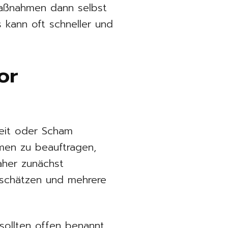
 Maßnahmen dann selbst
s kann oft schneller und
or
heit oder Scham
men zu beauftragen,
aher zunächst
bschätzen und mehrere
sollten offen benannt