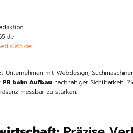
edaktion
65.de
edia365.de
zt Unternehmen mit Webdesign, Suchmaschinen
er PR beim Aufbau
nachhaltiger Sichtbarkeit. Zie
Präsenz messbar zu stärken.
irtschaft:
Präzise Ver