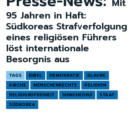
Presse-News:
Mit
95 Jahren in Haft:
Südkoreas Strafverfolgung
eines religiösen Führers
löst internationale
Besorgnis aus
TAGS
BIBEL
DEMOKRATIE
GLAUBE
KIRCHE
MENSCHENRECHTE
RELIGION
RELIGIONSFREIHEIT
SHINCHEONJI
STAAT
SÜDKOREA