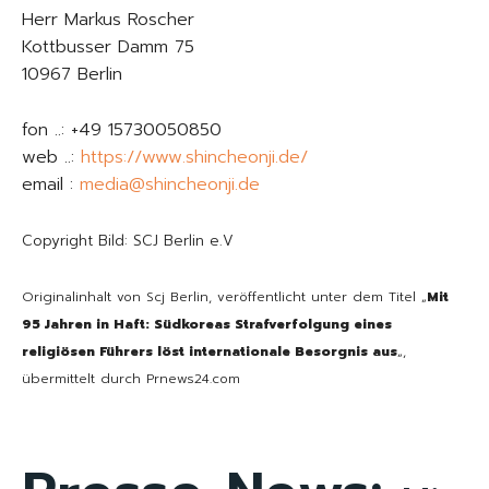
Herr Markus Roscher
Kottbusser Damm 75
10967 Berlin
fon ..: +49 15730050850
web ..:
https://www.shincheonji.de/
email :
media@shincheonji.de
Copyright Bild: SCJ Berlin e.V
Originalinhalt von Scj Berlin, veröffentlicht unter dem Titel „
Mit
95 Jahren in Haft: Südkoreas Strafverfolgung eines
religiösen Führers löst internationale Besorgnis aus
„,
übermittelt durch Prnews24.com