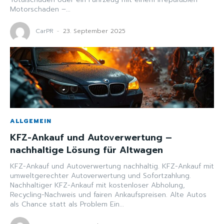
Motorschaden –...
CarPR
-
23. September 2025
ALLGEMEIN
KFZ-Ankauf und Autoverwertung –
nachhaltige Lösung für Altwagen
KFZ-Ankauf und Autoverwertung nachhaltig. KFZ-Ankauf mit
umweltgerechter Autoverwertung und Sofortzahlung.
Nachhaltiger KFZ-Ankauf mit kostenloser Abholung,
Recycling-Nachweis und fairen Ankaufspreisen. Alte Autos
als Chance statt als Problem Ein...