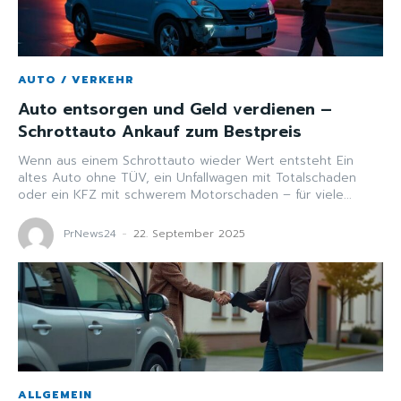
AUTO / VERKEHR
Auto entsorgen und Geld verdienen –
Schrottauto Ankauf zum Bestpreis
Wenn aus einem Schrottauto wieder Wert entsteht Ein
altes Auto ohne TÜV, ein Unfallwagen mit Totalschaden
oder ein KFZ mit schwerem Motorschaden – für viele...
PrNews24
-
22. September 2025
ALLGEMEIN