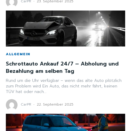
CarPR
-
23. September 2025
ALLGEMEIN
Schrottauto Ankauf 24/7 – Abholung und
Bezahlung am selben Tag
Rund um die Uhr verfügbar – wenn das alte Auto plötzlich
zum Problem wird Ein Auto, das nicht mehr fährt, keinen
TÜV hat oder nach...
CarPR
-
22. September 2025