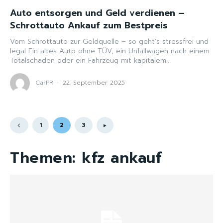
Auto entsorgen und Geld verdienen –
Schrottauto Ankauf zum Bestpreis
Vom Schrottauto zur Geldquelle – so geht’s stressfrei und
legal Ein altes Auto ohne TÜV, ein Unfallwagen nach einem
Totalschaden oder ein Fahrzeug mit kapitalem...
CarPR
-
22. September 2025
1
2
3
Themen:
kfz ankauf