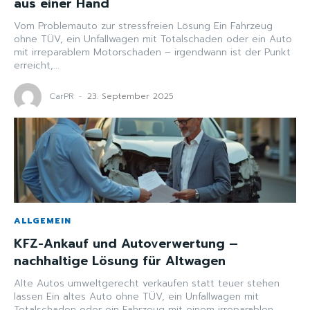
aus einer Hand
Vom Problemauto zur stressfreien Lösung Ein Fahrzeug
ohne TÜV, ein Unfallwagen mit Totalschaden oder ein Auto
mit irreparablem Motorschaden – irgendwann ist der Punkt
erreicht,...
CarPR
-
23. September 2025
ALLGEMEIN
KFZ-Ankauf und Autoverwertung –
nachhaltige Lösung für Altwagen
Alte Autos umweltgerecht verkaufen statt teuer stehen
lassen Ein altes Auto ohne TÜV, ein Unfallwagen mit
Totalschaden oder ein Fahrzeug mit einem irreparablen