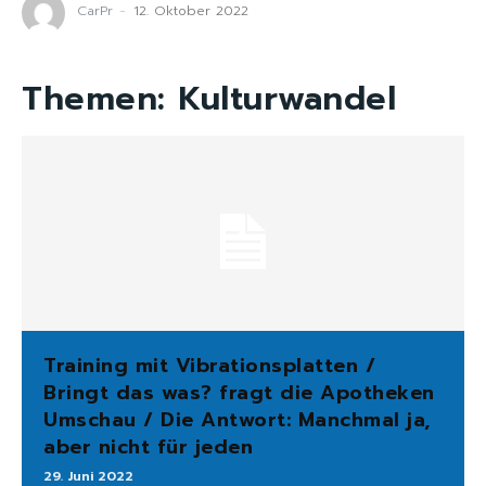
CarPr
-
12. Oktober 2022
Themen:
Kulturwandel
Training mit Vibrationsplatten /
Bringt das was? fragt die Apotheken
Umschau / Die Antwort: Manchmal ja,
aber nicht für jeden
29. Juni 2022