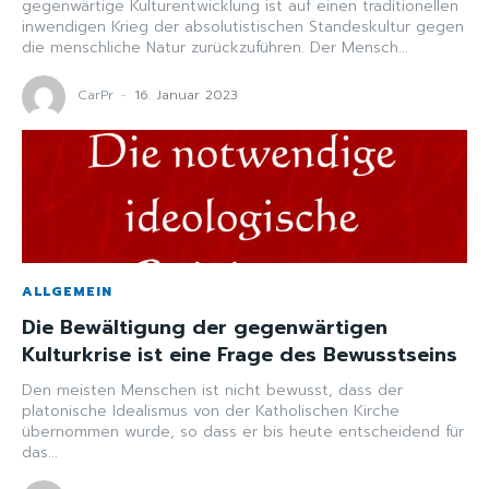
gegenwärtige Kulturentwicklung ist auf einen traditionellen
inwendigen Krieg der absolutistischen Standeskultur gegen
die menschliche Natur zurückzuführen. Der Mensch...
CarPr
-
16. Januar 2023
ALLGEMEIN
Die Bewältigung der gegenwärtigen
Kulturkrise ist eine Frage des Bewusstseins
Den meisten Menschen ist nicht bewusst, dass der
platonische Idealismus von der Katholischen Kirche
übernommen wurde, so dass er bis heute entscheidend für
das...