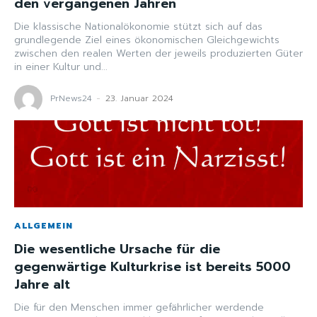
den vergangenen Jahren
Die klassische Nationalökonomie stützt sich auf das
grundlegende Ziel eines ökonomischen Gleichgewichts
zwischen den realen Werten der jeweils produzierten Güter
in einer Kultur und...
PrNews24
-
23. Januar 2024
ALLGEMEIN
Die wesentliche Ursache für die
gegenwärtige Kulturkrise ist bereits 5000
Jahre alt
Die für den Menschen immer gefährlicher werdende