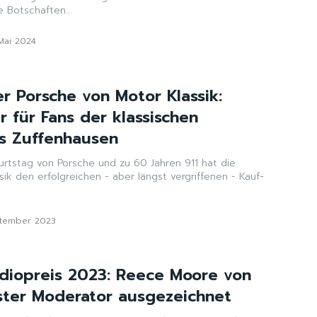
e Botschaften...
 Mai 2024
r Porsche von Motor Klassik:
 für Fans der klassischen
s Zuffenhausen
rtstag von Porsche und zu 60 Jahren 911 hat die
ik den erfolgreichen - aber längst vergriffenen - Kauf-
ptember 2023
diopreis 2023: Reece Moore von
ster Moderator ausgezeichnet