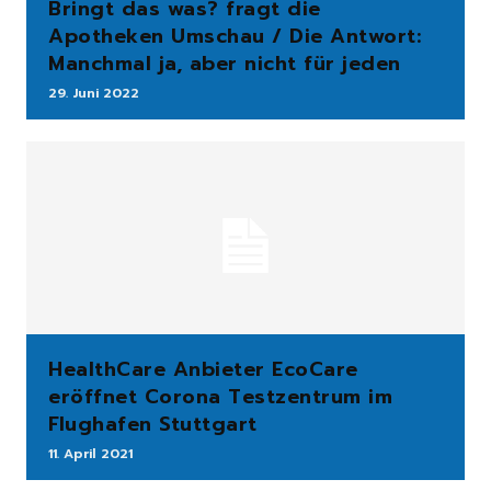
Bringt das was? fragt die
Apotheken Umschau / Die Antwort:
Manchmal ja, aber nicht für jeden
29. Juni 2022
HealthCare Anbieter EcoCare
eröffnet Corona Testzentrum im
Flughafen Stuttgart
11. April 2021