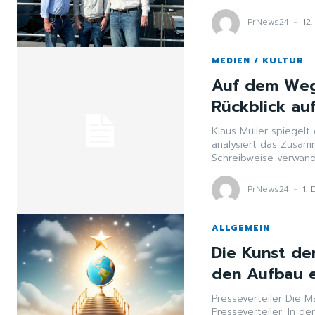
PrNews24
-
12
MEDIEN / KULTUR
Auf dem Weg i
Rückblick auf
Klaus Müller spiegelt
analysiert das Zusam
Schreibweise verwand
PrNews24
-
1.
ALLGEMEIN
Die Kunst der
den Aufbau e
Presseverteiler Die M
Presseverteiler. In d