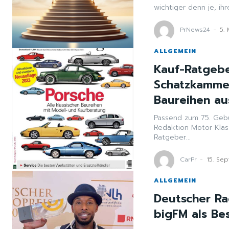
wichtiger denn je, ihr
PrNews24
-
5.
ALLGEMEIN
Kauf-Ratgebe
Schatzkammer
Baureihen au
Passend zum 75. Gebu
Redaktion Motor Klass
Ratgeber...
CarPr
-
15. Se
ALLGEMEIN
Deutscher Ra
bigFM als Be