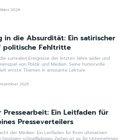
. März 2026
n die Absurdität: Ein satirischer
 politische Fehltritte
 die surrealen Ereignisse der letzten Jahre wider und
menspiel von Politik und Medien. Seine humorvolle
elt ernste Themen in amüsante Lektüre.
 Dezember 2025
 Pressearbeit: Ein Leitfaden für
ines Presseverteilers
acht der Medien: Ein Leitfaden für Ihren ultimativen
en heutigen schnelllebigen Zeiten ist es für Unternehmen