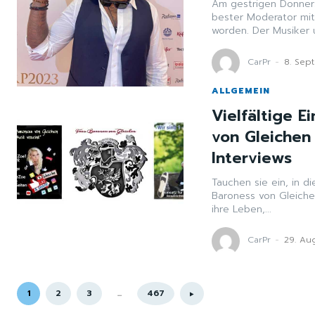
Am gestrigen Donners
bester Moderator mi
worden. Der Musiker 
CarPr
-
8. Sep
ALLGEMEIN
Vielfältige E
von Gleichen 
Interviews
Tauchen sie ein, in d
Baroness von Gleichen
ihre Leben,...
CarPr
-
29. Au
1
2
3
...
467