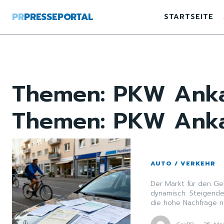
PR
PRESSEPORTAL
STARTSEITE
Themen:
PKW Ankau
Themen:
PKW Ankau
AUTO / VERKEHR
Der Markt für den Ge
dynamisch. Steigende
die hohe Nachfrage n