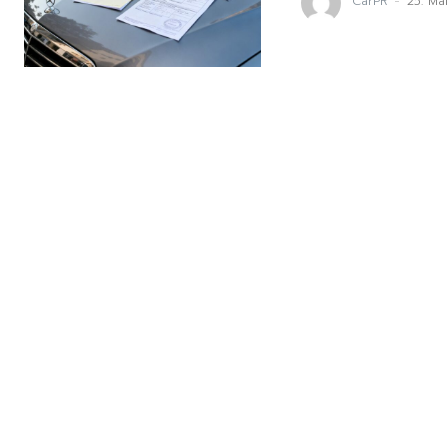
CarPR
-
25. Ma