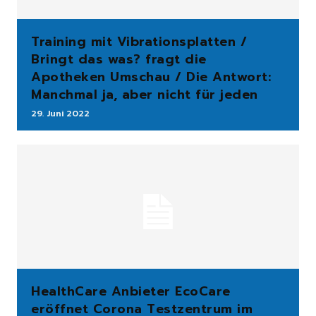
Training mit Vibrationsplatten /
Bringt das was? fragt die
Apotheken Umschau / Die Antwort:
Manchmal ja, aber nicht für jeden
29. Juni 2022
HealthCare Anbieter EcoCare
eröffnet Corona Testzentrum im