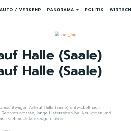
AUTO / VERKEHR
PANORAMA
POLITIK
WIRTSC
f Halle (Saale)
f Halle (Saale)
brauchtwagen Ankauf Halle (Saale) entwickelt sich
 Reparaturkosten, lange Lieferzeiten bei Neuwagen und
ach Gebrauchtfahrzeugen führen...