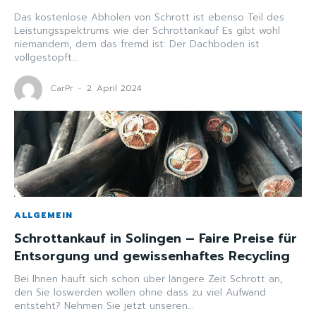
Das kostenlose Abholen von Schrott ist ebenso Teil des
Leistungsspektrums wie der Schrottankauf Es gibt wohl
niemandem, dem das fremd ist: Der Dachboden ist
vollgestopft...
CarPr
-
2. April 2024
ALLGEMEIN
Schrottankauf in Solingen – Faire Preise für
Entsorgung und gewissenhaftes Recycling
Bei Ihnen häuft sich schon über längere Zeit Schrott an,
den Sie loswerden wollen ohne dass zu viel Aufwand
entsteht? Nehmen Sie jetzt unseren...